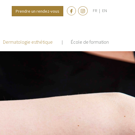
FR
|
EN
Prendre un rendez-vous
Dermatologie esthétique
École de formation