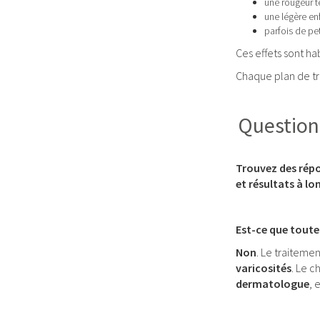
une rougeur 
une légère en
parfois de p
Ces effets sont h
Chaque plan de t
Questions
Trouvez des répon
et résultats à lo
Est-ce que toutes
Non
. Le traitemen
varicosités
. Le c
dermatologue
, 