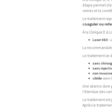
étape permet d’ex
veines et la condi
Le traitement repo
coaguler ou refer
À la Clinique D à L
Laser XEO
: u
La recommandation
Le traitement se 
sans chirurg
sans injecti
non invasiv
ciblée
selon l
Une séance dure
l’étendue des vari
Le traitement es
Après le traitement