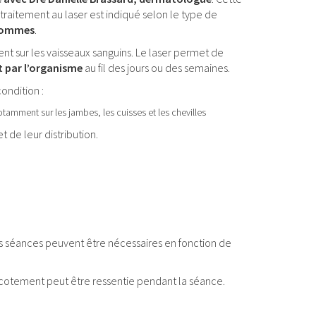
raitement au laser est indiqué selon le type de
 hommes
.
nt sur les vaisseaux sanguins. Le laser permet de
t par l’organisme
au fil des jours ou des semaines.
condition :
otamment sur les jambes, les cuisses et les chevilles
 de leur distribution.
urs séances peuvent être nécessaires en fonction de
icotement peut être ressentie pendant la séance.