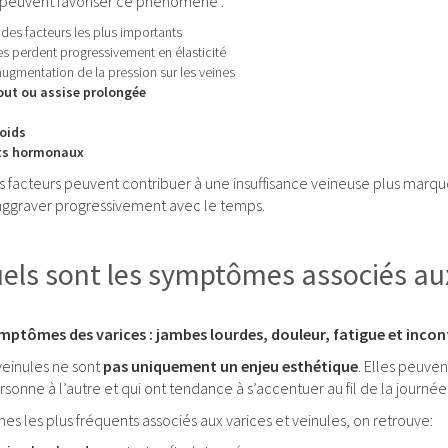
s peuvent favoriser ce phénomène :
 des facteurs les plus importants
nes perdent progressivement en élasticité
augmentation de la pression sur les veines
out ou assise prolongée
oids
s hormonaux
s facteurs peuvent contribuer à une insuffisance veineuse plus marqu
’aggraver progressivement avec le temps.
els sont les symptômes associés aux 
ptômes des varices : jambes lourdes, douleur, fatigue et inconfo
 veinules ne sont
pas uniquement un enjeu esthétique
. Elles peuve
rsonne à l’autre et qui ont tendance à s’accentuer au fil de la journée
s les plus fréquents associés aux varices et veinules, on retrouve: