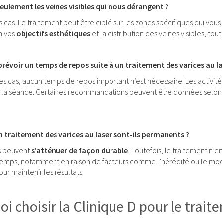
eulement les veines visibles qui nous dérangent ?
rs cas. Le traitement peut être ciblé sur les zones spécifiques qui vo
n vos
objectifs esthétiques
et la distribution des veines visibles, t
 prévoir un temps de repos suite à un traitement des varices au la
des cas, aucun temps de repos important n’est nécessaire. Les activi
la séance. Certaines recommandations peuvent être données selon le 
un traitement des varices au laser sont-ils permanents ?
es peuvent
s’atténuer de façon durable
. Toutefois, le traitement n
temps, notamment en raison de facteurs comme l’hérédité ou le mode
ur maintenir les résultats.
i choisir la Clinique D pour le trait