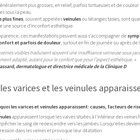
énéralement plus grosses, en relief, parfois tortueuses et de couleur 
les sous la peau.
s plus fines
, souvent appelées
veinules
ou télangiectasies, sont quan
 une source d’inconfort esthétique.
pparence, ces manifestations peuvent aussi s’accompagner de
sympt
onfort et parfois de douleur
, surtout en fin de journée ou après de
es veines visibles traduisent souvent une insuffisance veineuse sous-jac
ment adapté, autant pour le confort que pour l’aspect esthétique. »
assard, dermatologue et directrice médicale de la Clinique D
les varices et les veinules apparaisse
oi les varices et veinules apparaissent: causes, facteurs de risq
inules
apparaissent lorsque les valves situées à l’intérieur des veines
mpêcher le sang de redescendre vers les jambes. Lorsqu’elles devien
ession dans les veines et provoque leur dilatation.