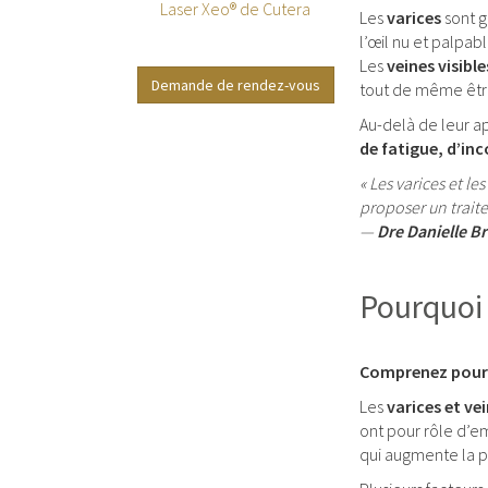
Laser Xeo® de Cutera
Les
varices
sont g
l’œil nu et palpab
Les
veines visible
Demande de rendez-vous
tout de même être
Au-delà de leur a
de fatigue, d’inc
« Les varices et l
proposer un traite
—
Dre Danielle Br
Pourquoi 
Comprenez pourqu
Les
varices et ve
ont pour rôle d’e
qui augmente la pr