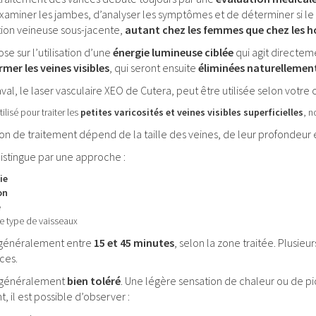
aminer les jambes, d’analyser les symptômes et de déterminer si le t
tion veineuse sous-jacente,
autant chez les femmes que chez les
se sur l’utilisation d’une
énergie lumineuse ciblée
qui agit directeme
mer les veines visibles
, qui seront ensuite
éliminées naturellemen
aval, le laser vasculaire XEO de Cutera, peut être utilisée selon votre 
tilisé pour traiter les
petites varicosités et veines visibles superficielles
, n
 de traitement dépend de la taille des veines, de leur profondeur et
distingue par une approche :
ie
on
e
e type de vaisseaux
 généralement entre
15 et 45 minutes
, selon la zone traitée. Plusie
ces.
t généralement
bien toléré
. Une légère sensation de chaleur ou de p
, il est possible d’observer :