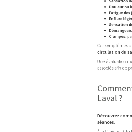
Sensation d
Douleur ou 
Fatigue des
Enflure légè
Sensation de
Démangeais
Crampes
, pa
Ces symptômes peuv
circulation du s
Une évaluation m
associés afin de 
Comment f
Laval ?
Découvrez commen
séances.
À la Clinique D, l