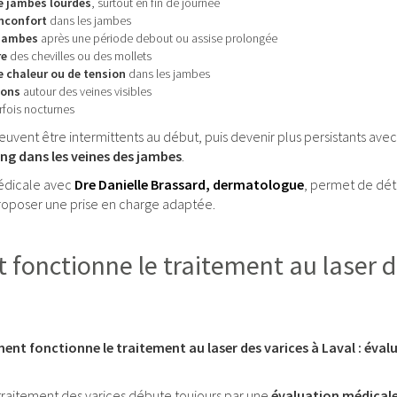
e jambes lourdes
, surtout en fin de journée
inconfort
dans les jambes
 jambes
après une période debout ou assise prolongée
re
des chevilles ou des mollets
 chaleur ou de tension
dans les jambes
ons
autour des veines visibles
rfois nocturnes
ent être intermittents au début, puis devenir plus persistants avec l
ang dans les veines des jambes
.
édicale avec
Dre Danielle Brassard, dermatologue
, permet de dét
proposer une prise en charge adaptée.
onctionne le traitement au laser des
t fonctionne le traitement au laser des varices à Laval : évalu
e traitement des varices débute toujours par une
évaluation médicale