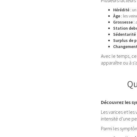
Plusieurs facteur
Hérédité
: un
Âge
: les vei
Grossesse
: 
Station deb
Sédentarité
Surplus de p
Changement
Avec le temps, ce
apparaître ou à s
Qu
Découvrez les sym
Les varices et les
intensité d’une pe
Parmi les symptôme