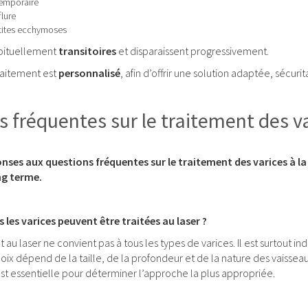
temporaire
flure
etites ecchymoses
abituellement
transitoires
et disparaissent progressivement.
raitement est
personnalisé
, afin d’offrir une solution adaptée, sécuri
 fréquentes sur le traitement des va
ses aux questions fréquentes sur le traitement des varices à la C
ng terme.
 les varices peuvent être traitées au laser ?
t au laser ne convient pas à tous les types de varices. Il est surtout i
hoix dépend de la taille, de la profondeur et de la nature des vaissea
est essentielle pour déterminer l’approche la plus appropriée.