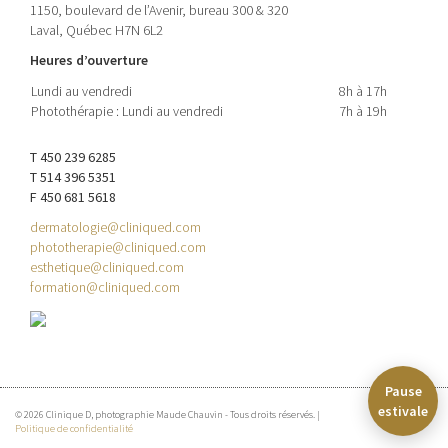
1150, boulevard de l’Avenir, bureau 300 & 320
Laval, Québec H7N 6L2
Heures d’ouverture
Lundi au vendredi
8h à 17h
Photothérapie : Lundi au vendredi
7h à 19h
T 450 239 6285
T 514 396 5351
F 450 681 5618
dermatologie@cliniqued.com
phototherapie@cliniqued.com
esthetique@cliniqued.com
formation@cliniqued.com
Pause
estivale
© 2026 Clinique D, photographie Maude Chauvin - Tous droits réservés. |
Politique de confidentialité