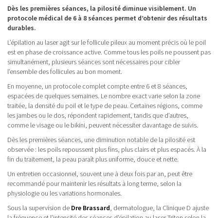
Dès les premières séances, la pilosité diminue visiblement. Un
protocole médical de 6 à 8 séances permet d’obtenir des résultats
durables.
L’épilation au laser agit sur le follicule pileux au moment précis où le poil
est en phase de croissance active. Comme tous les poils ne poussent pas
simultanément, plusieurs séances sont nécessaires pour cibler
l’ensemble des follicules au bon moment.
En moyenne, un protocole complet compte entre 6 et 8 séances,
espacées de quelques semaines. Le nombre exact varie selon la zone
traitée, la densité du poil et le type de peau. Certaines régions, comme
les jambes ou le dos, répondent rapidement, tandis que d’autres,
comme le visage ou le bikini, peuvent nécessiter davantage de suivis.
Dès les premières séances, une diminution notable de la pilosité est
observée : les poils repoussent plus fins, plus clairs et plus espacés. À la
fin du traitement, la peau paraît plus uniforme, douce et nette.
Un entretien occasionnel, souvent une à deux fois par an, peut être
recommandé pour maintenir les résultats à long terme, selon la
physiologie ou les variations hormonales.
Sous la supervision de
Dre Brassard
, dermatologue, la Clinique D ajuste
la fréquence et l’intensité des séances d’épilation au laser Triton selon la