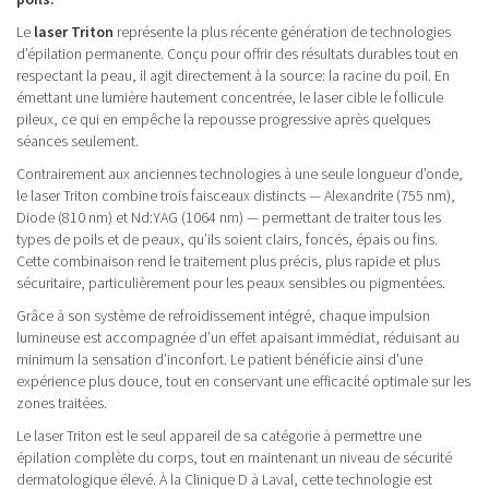
Le
laser Triton
représente la plus récente génération de technologies
d’épilation permanente. Conçu pour offrir des résultats durables tout en
respectant la peau, il agit directement à la source: la racine du poil. En
émettant une lumière hautement concentrée, le laser cible le follicule
pileux, ce qui en empêche la repousse progressive après quelques
séances seulement.
Contrairement aux anciennes technologies à une seule longueur d’onde,
le laser Triton combine trois faisceaux distincts — Alexandrite (755 nm),
Diode (810 nm) et Nd:YAG (1064 nm) — permettant de traiter tous les
types de poils et de peaux, qu’ils soient clairs, foncés, épais ou fins.
Cette combinaison rend le traitement plus précis, plus rapide et plus
sécuritaire, particulièrement pour les peaux sensibles ou pigmentées.
Grâce à son système de refroidissement intégré, chaque impulsion
lumineuse est accompagnée d’un effet apaisant immédiat, réduisant au
minimum la sensation d’inconfort. Le patient bénéficie ainsi d’une
expérience plus douce, tout en conservant une efficacité optimale sur les
zones traitées.
Le laser Triton est le seul appareil de sa catégorie à permettre une
épilation complète du corps, tout en maintenant un niveau de sécurité
dermatologique élevé. À la Clinique D à Laval, cette technologie est